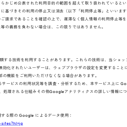
あらかじめ公表された利用目的の範囲を超えて取り扱われているとい
めに基づきその利用の停止又は消去（以下「利用停止等」といいます
のご請求であることを確認の上で、遅滞なく個人情報の利用停止等を
止等の義務を負わない場合は、この限りではありません。
これに類する技術を利用することがあります。これらの技術は、当ショ
を無効化されたいユーザーは、ウェブブラウザの設定を変更することに
一部の機能をご利用いただけなくなる場合があります。
ービスの利用状況等を調査・分析するため、本サービス上に Google
集、処理される仕組みその他Googleアナリティクスの詳しい情報
する際の Google によるデータ使用：
-sites?hl=ja